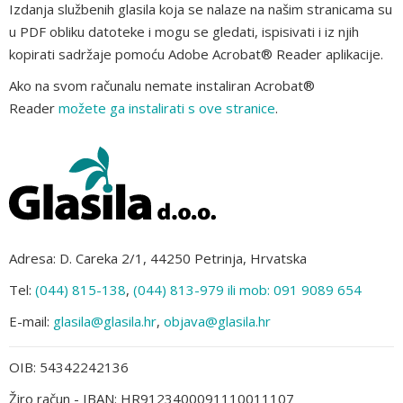
Izdanja službenih glasila koja se nalaze na našim stranicama su
u PDF obliku datoteke i mogu se gledati, ispisivati i iz njih
kopirati sadržaje pomoću Adobe Acrobat® Reader aplikacije.
Ako na svom računalu nemate instaliran Acrobat®
Reader
možete ga instalirati s ove stranice
.
Adresa: D. Careka 2/1, 44250 Petrinja, Hrvatska
Tel:
(044) 815-138
,
(044) 813-979 ili mob: 091 9089 654
E-mail:
glasila@glasila.hr
,
objava@glasila.hr
OIB: 54342242136
Žiro račun - IBAN: HR9123400091110011107