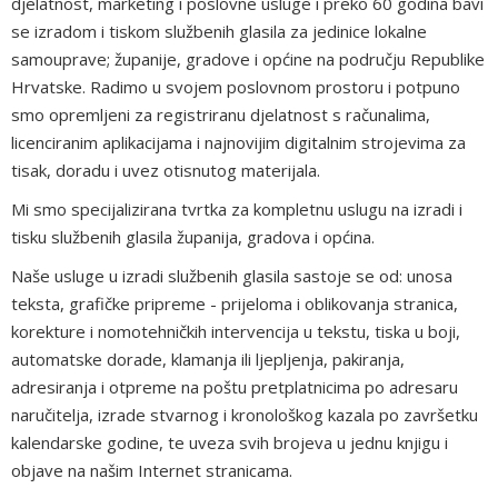
djelatnost, marketing i poslovne usluge i preko 60 godina bavi
se izradom i tiskom službenih glasila za jedinice lokalne
samouprave; županije, gradove i općine na području Republike
Hrvatske. Radimo u svojem poslovnom prostoru i potpuno
smo opremljeni za registriranu djelatnost s računalima,
licenciranim aplikacijama i najnovijim digitalnim strojevima za
tisak, doradu i uvez otisnutog materijala.
Mi smo specijalizirana tvrtka za kompletnu uslugu na izradi i
tisku službenih glasila županija, gradova i općina.
Naše usluge u izradi službenih glasila sastoje se od: unosa
teksta, grafičke pripreme - prijeloma i oblikovanja stranica,
korekture i nomotehničkih intervencija u tekstu, tiska u boji,
automatske dorade, klamanja ili ljepljenja, pakiranja,
adresiranja i otpreme na poštu pretplatnicima po adresaru
naručitelja, izrade stvarnog i kronološkog kazala po završetku
kalendarske godine, te uveza svih brojeva u jednu knjigu i
objave na našim Internet stranicama.