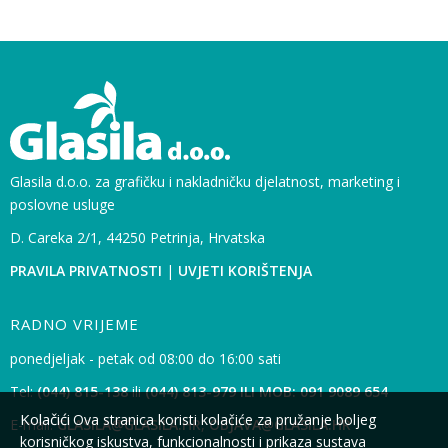
Glasila d.o.o. za grafičku i nakladničku djelatnost, marketing i
poslovne usluge
D. Careka 2/1, 44250 Petrinja, Hrvatska
PRAVILA PRIVATNOSTI
|
UVJETI KORIŠTENJA
RADNO VRIJEME
ponedjeljak - petak od 08:00 do 16:00 sati
Tel:
(044) 815-138
ili
(044) 813-979 ILI MOB: 091 9089 654
Kolačići
Ova stranica koristi kolačiće za pružanje boljeg
E-mail:
GLASILA@GLASILA.HR
,
OBJAVA@GLASILA.HR
korisničkog iskustva, funkcionalnosti i prikaza sustava